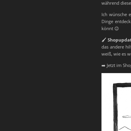
während dieser
Ich wünsche eu
Dinge entdeck
könnt 😉
🖌️ Shopupda
das andere hil
weiß, wie es we
➡️ Jetzt im Sh