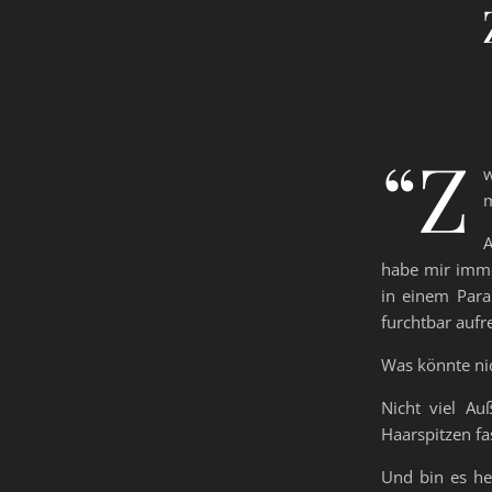
“Z
w
A
habe mir immer
in einem Para
furchtbar auf
Was könnte nic
Nicht viel Au
Haarspitzen fa
Und bin es he