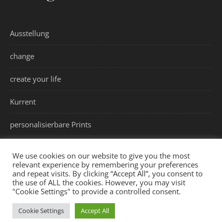
Ausstellung
change
create your life
Kurrent
personalisierbare Prints
values
We use cookies on our website to give you the most
relevant experience by remembering your preferences
and repeat visits. By clicking “Accept All”, you consent to
the use of ALL the cookies. However, you may visit
"Cookie Settings" to provide a controlled consent.
Impressum
Datenschutzerklärung
Allgemeine Geschäftsbedingungen
Vertrag widerrufen
Cookie Settings
Accept All